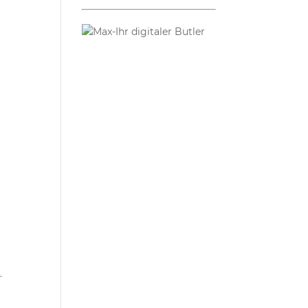
e
.
.