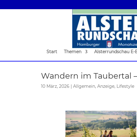
Start
Themen
Alsterrundschau E-
Wandern im Taubertal
10 März, 2026
|
Allgemein
,
Anzeige
,
Lifestyle