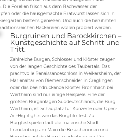
 Die Forellen frisch aus dem Bachwasser der
pfen oder die hausgemachte Bratwurst lassen sich in
Biergärten bestens genießen. Und auch die berühmten
aditionsreichen Bäckereien wollen probiert werden.
Burgruinen und Barockkirchen –
Kunstgeschichte auf Schritt und
Tritt.
Zahlreiche Burgen, Schlösser und Klöster zeugen
von der langen Geschichte des Taubertals. Das
prachtvolle Renaissanceschloss in Weikersheim, der
Marienaltar von Riemenschneider in Creglingen
oder das beeindruckende Kloster Bronnbach bei
Wertheim sind nur einige Beispiele. Eine der
größten Burganlagen Süddeutschlands, die Burg
Wertheim, ist Schauplatz für Konzerte oder Open-
Air-Highlights wie das Burgfilmfest. Zu
Burgfestspielen lädt die malerische Stadt
Freudenberg am Main die Besucherinnen und
Besucher auf die Burg Freudenburg ein. Das