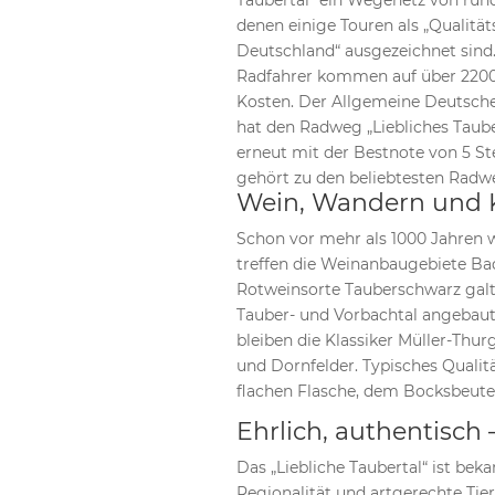
Taubertal“ ein Wegenetz von run
denen einige Touren als „Qualit
Deutschland“ ausgezeichnet sind
Radfahrer kommen auf über 2200 
Kosten. Der Allgemeine Deutsch
hat den Radweg „Liebliches Tauber
erneut mit der Bestnote von 5 S
gehört zu den beliebtesten Radw
Wein, Wandern und K
Schon vor mehr als 1000 Jahren w
treffen die Weinanbaugebiete Ba
Rotweinsorte Tauberschwarz galt 
Tauber- und Vorbachtal angebaut
bleiben die Klassiker Müller-Thu
und Dornfelder. Typisches Qualit
flachen Flasche, dem Bocksbeutel
Ehrlich, authentisch
Das „Liebliche Taubertal“ ist beka
Regionalität und artgerechte Ti