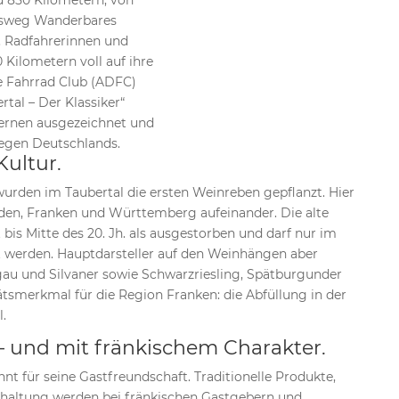
d 850 Kilometern, von
ätsweg Wanderbares
. Radfahrerinnen und
Kilometern voll auf ihre
e Fahrrad Club (ADFC)
tal – Der Klassiker“
ternen ausgezeichnet und
egen Deutschlands.
ultur.
urden im Taubertal die ersten Weinreben gepflanzt. Hier
den, Franken und Württemberg aufeinander. Die alte
bis Mitte des 20. Jh. als ausgestorben und darf nur im
 werden. Hauptdarsteller auf den Weinhängen aber
rgau und Silvaner sowie Schwarzriesling, Spätburgunder
ätsmerkmal für die Region Franken: die Abfüllung in der
.
 – und mit fränkischem Charakter.
nnt für seine Gastfreundschaft. Traditionelle Produkte,
erhaltung werden bei fränkischen Gastgebern und