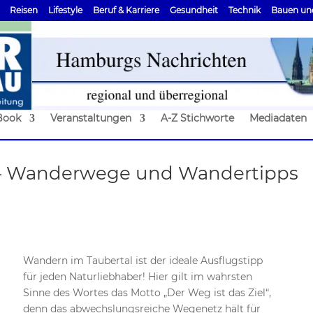
Reisen
Lifestyle
Beruf & Karriere
Gesundheit
Technik
Bauen un
Book
Veranstaltungen
A-Z Stichworte
Mediadaten
 – Wanderwege und Wandertipps
Wandern im Taubertal ist der ideale Ausflugstipp
für jeden Naturliebhaber! Hier gilt im wahrsten
Sinne des Wortes das Motto „Der Weg ist das Ziel“,
denn das abwechslungsreiche Wegenetz hält für