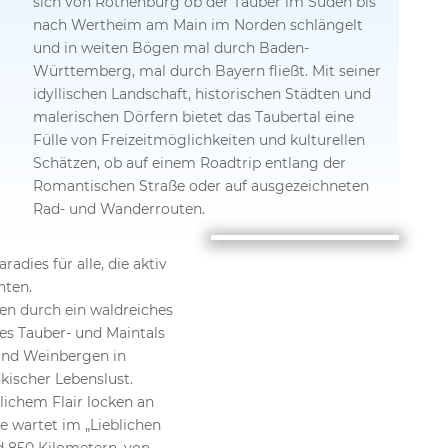
sich von Rothenburg ob der Tauber im Süden bis
nach Wertheim am Main im Norden schlängelt
und in weiten Bögen mal durch Baden-
Württemberg, mal durch Bayern fließt. Mit seiner
idyllischen Landschaft, historischen Städten und
malerischen Dörfern bietet das Taubertal eine
Fülle von Freizeitmöglichkeiten und kulturellen
Schätzen, ob auf einem Roadtrip entlang der
Romantischen Straße oder auf ausgezeichneten
Rad- und Wanderrouten.
radies für alle, die aktiv
hten.
n durch ein waldreiches
es Tauber- und Maintals
und Weinbergen in
nkischer Lebenslust.
lichem Flair locken an
e wartet im „Lieblichen