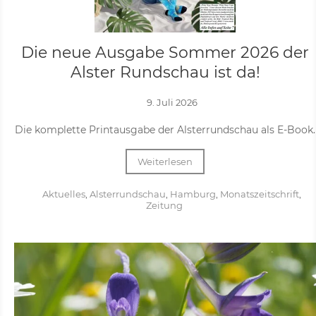
Die neue Ausgabe Sommer 2026 der
Alster Rundschau ist da!
9. Juli 2026
Die komplette Printausgabe der Alsterrundschau als E-Book.
Weiterlesen
Aktuelles
,
Alsterrundschau
,
Hamburg
,
Monatszeitschrift
,
Zeitung