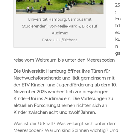
25
:
En
Universität Hamburg, Campus (mit
td
Studierenden), Von-Melle-Park 4, Blick auf
ec
Audimax
ku
Foto: UHH/Dichant
n
gs
reise vom Weltraum bis unter den Meeresboden
Die Universität Hamburg öffnet ihre Türen für
Nachwuchsforschende und lädt gemeinsam mit
der ETV Kinder- und Jugendförderung ab dem 10.
November 2025 wöchentlich zur diesjährigen
Kinder-Uni ins Audimax ein. Die Vorlesungen zu
aktuellen Forschungsthemen richten sich an
Kinder zwischen acht und zwölf Jahren.
Was ist der Urknall? Was verbirgt sich unter dem
Meeresboden? Warum sind Spinnen wichtig? Und