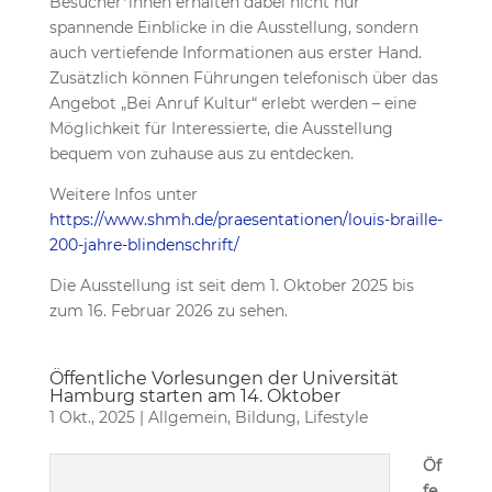
Besucher*innen erhalten dabei nicht nur
spannende Einblicke in die Ausstellung, sondern
auch vertiefende Informationen aus erster Hand.
Zusätzlich können Führungen telefonisch über das
Angebot „Bei Anruf Kultur“ erlebt werden – eine
Möglichkeit für Interessierte, die Ausstellung
bequem von zuhause aus zu entdecken.
Weitere Infos unter
https://www.shmh.de/praesentationen/louis-braille-
200-jahre-blindenschrift/
Die Ausstellung ist seit dem 1. Oktober 2025 bis
zum 16. Februar 2026 zu sehen.
Öffentliche Vorlesungen der Universität
Hamburg starten am 14. Oktober
1 Okt., 2025
|
Allgemein
,
Bildung
,
Lifestyle
Öf
fe