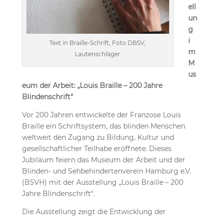
ell
un
g
i
Text in Braille-Schrift, Foto DBSV,
m
Lautenschläger
M
us
eum der Arbeit: „Louis Braille – 200 Jahre
Blindenschrift“
Vor 200 Jahren entwickelte der Franzose Louis
Braille ein Schriftsystem, das blinden Menschen
weltweit den Zugang zu Bildung, Kultur und
gesellschaftlicher Teilhabe eröffnete. Dieses
Jubiläum feiern das Museum der Arbeit und der
Blinden- und Sehbehindertenverein Hamburg e.V.
(BSVH) mit der Ausstellung „Louis Braille – 200
Jahre Blindenschrift“.
Die Ausstellung zeigt die Entwicklung der