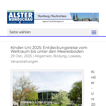
Seite wählen
Kinder-Uni 2025: Entdeckungsreise vom
Weltraum bis unter den Meeresboden
29 Okt., 2025
|
Allgemein
,
Bildung
,
Lokales
,
Veranstaltungen
Ki
nd
er
-
U
ni
20