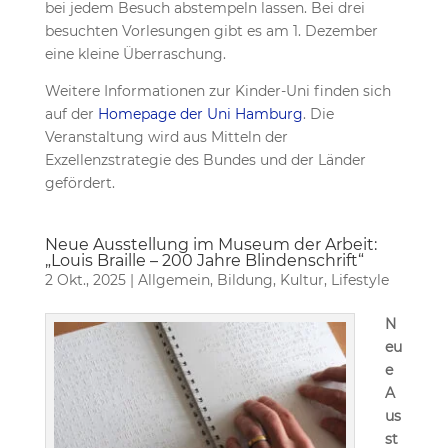
bei jedem Besuch abstempeln lassen. Bei drei
besuchten Vorlesungen gibt es am 1. Dezember
eine kleine Überraschung.
Weitere Informationen zur Kinder-Uni finden sich
auf der
Homepage der Uni Hamburg
. Die
Veranstaltung wird aus Mitteln der
Exzellenzstrategie des Bundes und der Länder
gefördert.
Neue Ausstellung im Museum der Arbeit:
„Louis Braille – 200 Jahre Blindenschrift“
2 Okt., 2025
|
Allgemein
,
Bildung
,
Kultur
,
Lifestyle
N
eu
e
A
us
st