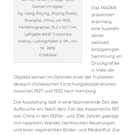
Damen im Qipao
Das MARKK
Sig. Hang Zhiying, Zhiying Studio,
präsentiert
Shanghai, China, um 1925,
erstmalig
Farblithographie, 74,2 x 50,7 cm,
eine Auswahl
Leihgabe BASF Corporate
seiner
History, Ludwigshafen a. Rh., Inv.
weltweit
Nr. 2892
einzigartigen
© MARKK
Sammlung an
Druckgrafike
n. Viele der
Objekte kamen im Rahmen einer der frühesten
deutsch-chinesischen Forschungskooperationen
zwischen 1927 und 1932 nach Hamburg.
Die Ausstellung lädt in eine faszinierende Zeit des
Aufbruchs ein: Nach dem Fall des Kaiserreichs 1911
war China in den 1920er- und 30er-Jahren geprägt
von rasantem Wandel, technischen Neuerungen
und einer regelrechten Bilder- und Medienflut. Die