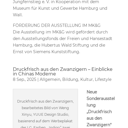
Jungfernstieg e. V. in Kooperation mit dem
Museum für Kunst und Gewerbe Hamburg und
Wall.
FÖRDERUNG DER AUSSTELLUNG IM MK&G
Die Ausstellung im MK&G wird gefördert durch
den Ausstellungsfonds der Freien und Hansestadt
Hamburg, die Hubertus Wald Stiftung und die
Ernst von Siemens Kunststiftung.
Druckfrisch aus den Zwanzigern – Einblicke
in Chinas Moderne
8 Sep., 2025
|
Allgemein
,
Bildung
,
Kultur
,
Lifestyle
Neue
Sonderausstel
Druckfrisch aus den Zwanzigern,
lung
bearbeitetes Bild von Weng
„Druckfrisch
Xinyu, YUUE Design Studio,
aus den
basierend auf dem Werbeplakat
Zwanzigern“
der I.G. Farben, „Indigo” zwei