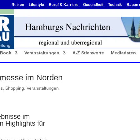
Reisen
Lifestyle
Beruf & Karriere
Gesundheit
Technik
Bauen 
-Book
Veranstaltungen
A-Z Stichworte
Mediadaten
fmesse im Norden
es
,
Shopping
,
Veranstaltungen
ebnisse im
Highlights für