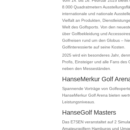
Vom 14. bis 16. Februar 2025 bietet 
8.000 Quadratmetern Ausstellungsfl
internationale und nationale Ausstel
Vielfalt an Produkten, Dienstleistun
Welt des Golfsports. Von den neues
über Golfbekleidung und Accessoires
Golfreisen rund um den Globus – hi
Golfinteressierte auf seine Kosten.
2025 wird ein besonderes Jahr, denn
Profis, Einsteiger und alle Fans des 
neben den Messeständen.
HanseMerkur Golf Aren
Spannende Vorträge von Golfexperte
HanseMerkur Golf Arena bieten wertvol
Leistungsniveaus.
HanseGolf Masters
Das E7SEN veranstaltet auf 2 Simula
Amateurgolfern Hamburgs und Umgeb