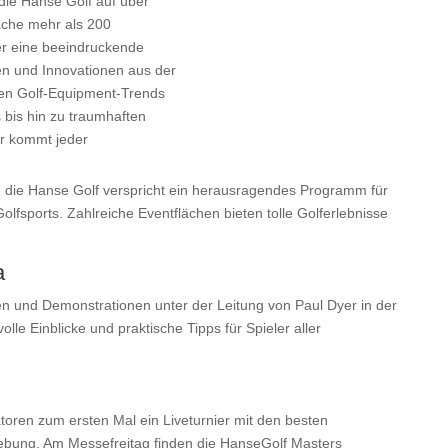
die Hanse Golf auf über
äche mehr als 200
ler eine beeindruckende
gen und Innovationen aus der
ten Golf-Equipment-Trends
 bis hin zu traumhaften
er kommt jeder
 die Hanse Golf verspricht ein herausragendes Programm für
Golfsports. Zahlreiche Eventflächen bieten tolle Golferlebnisse
a
n und Demonstrationen unter der Leitung von Paul Dyer in der
le Einblicke und praktische Tipps für Spieler aller
toren zum ersten Mal ein Liveturnier mit den besten
ung. Am Messefreitag finden die HanseGolf Masters