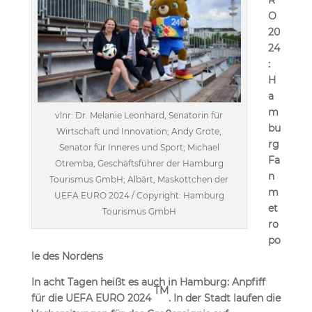
R
O
20
24
:
H
a
m
vlnr: Dr. Melanie Leonhard, Senatorin für
bu
Wirtschaft und Innovation; Andy Grote,
rg
Senator für Inneres und Sport; Michael
Fa
Otremba, Geschäftsführer der Hamburg
n
Tourismus GmbH; Albärt, Maskottchen der
m
UEFA EURO 2024 / Copyright: Hamburg
et
Tourismus GmbH
ro
po
le des Nordens
In acht Tagen heißt es auch in Hamburg: Anpfiff
TM
für die UEFA EURO 2024
. In der Stadt laufen die