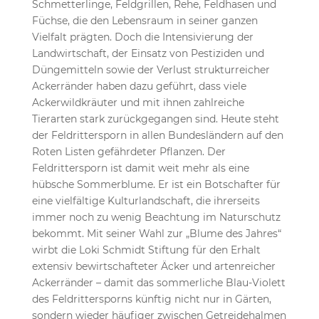
Schmetterlinge, Feldgrillen, Rehe, Feldhasen und
Füchse, die den Lebensraum in seiner ganzen
Vielfalt prägten. Doch die Intensivierung der
Landwirtschaft, der Einsatz von Pestiziden und
Düngemitteln sowie der Verlust strukturreicher
Ackerränder haben dazu geführt, dass viele
Ackerwildkräuter und mit ihnen zahlreiche
Tierarten stark zurückgegangen sind. Heute steht
der Feldrittersporn in allen Bundesländern auf den
Roten Listen gefährdeter Pflanzen. Der
Feldrittersporn ist damit weit mehr als eine
hübsche Sommerblume. Er ist ein Botschafter für
eine vielfältige Kulturlandschaft, die ihrerseits
immer noch zu wenig Beachtung im Naturschutz
bekommt. Mit seiner Wahl zur „Blume des Jahres“
wirbt die Loki Schmidt Stiftung für den Erhalt
extensiv bewirtschafteter Äcker und artenreicher
Ackerränder – damit das sommerliche Blau-Violett
des Feldrittersporns künftig nicht nur in Gärten,
sondern wieder häufiger zwischen Getreidehalmen