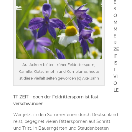
E
S
O
M
M
E
R
ZE
IT
IS
Auf Äckern blüten früher Feldrittersporn,
T
Kamille, Klatschmohn und Kornblume, heute
VI
ist diese Vielfalt selten geworden (c) Axel Jahn
O
LE
TT-ZEIT – doch der Feldrittersporn ist fast
verschwunden
Wer jetzt in den Sommerferien durch Deutschland
reist, begegnet vielen Ritterspornen auf Schritt
und Tritt. In Bauerngärten und Staudenbeeten