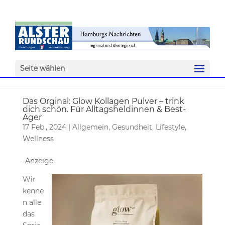
Seite wählen
Das Orginal: Glow Kollagen Pulver – trink
dich schön. Für Alltagsheldinnen & Best-
Ager
17 Feb., 2024
|
Allgemein
,
Gesundheit
,
Lifestyle
,
Wellness
-Anzeige-
Wir
kenne
n alle
das