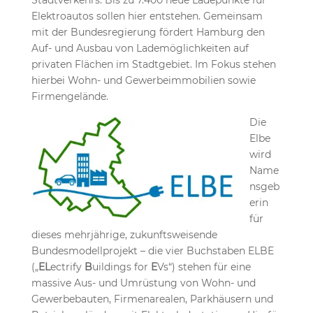
Stadtverkehrs. Bis zu 7.400 neue Ladepunkte für
Elektroautos sollen hier entstehen. Gemeinsam
mit der Bundesregierung fördert Hamburg den
Auf- und Ausbau von Lademöglichkeiten auf
privaten Flächen im Stadtgebiet. Im Fokus stehen
hierbei Wohn- und Gewerbeimmobilien sowie
Firmengelände.
Die
Elbe
wird
Name
nsgeb
erin
für
dieses mehrjährige, zukunftsweisende
Bundesmodellprojekt – die vier Buchstaben ELBE
(„
EL
ectrify
B
uildings for
E
Vs“) stehen für eine
massive Aus- und Umrüstung von Wohn- und
Gewerbebauten, Firmenarealen, Parkhäusern und