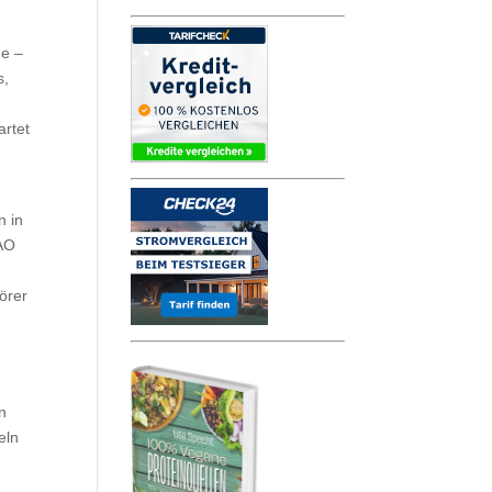
ne –
s,
artet
n in
TAO
örer
n
eln