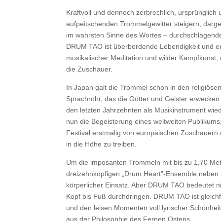
Kraftvoll und dennoch zerbrechlich, ursprünglich
aufpeitschenden Trommelgewitter steigern, darge
im wahrsten Sinne des Wortes – durchschlagend
DRUM TAO ist überbordende Lebendigkeit und eno
musikalischer Meditation und wilder Kampfkunst, 
die Zuschauer.
In Japan galt die Trommel schon in den religiöse
Sprachrohr, das die Götter und Geister erwecken 
den letzten Jahrzehnten als Musikinstrument wie
nun die Begeisterung eines weltweiten Publikums
Festival erstmalig von europäischen Zuschauern g
in die Höhe zu treiben.
Um die i
mposanten Trommeln mit bis zu 1,70 Me
dreizehnköpfigen „Drum Heart”-Ensemble neben 
körperlicher Einsatz. Aber DRUM TAO bedeutet n
Kopf bis Fuß durchdringen. DRUM TAO ist gleichf
und den leisen Momenten voll lyrischer Schönhei
aus der Philosophie des Fernen Ostens.