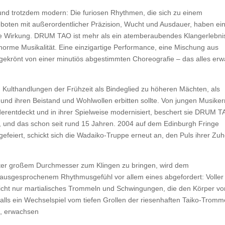
 und trotzdem modern: Die furiosen Rhythmen, die sich zu einem
boten mit außerordentlicher Präzision, Wucht und Ausdauer, haben ei
e Wirkung. DRUM TAO ist mehr als ein atemberaubendes Klangerlebni
rme Musikalität. Eine einzigartige Performance, eine Mischung aus
gekrönt von einer minutiös abgestimmten Choreografie – das alles erw
n Kulthandlungen der Frühzeit als Bindeglied zu höheren Mächten, als
und ihren Beistand und Wohlwollen erbitten sollte. Von jungen Musiker
derentdeckt und in ihrer Spielweise modernisiert, beschert sie DRUM 
, und das schon seit rund 15 Jahren. 2004 auf dem Edinburgh Fringe
efeiert, schickt sich die Wadaiko-Truppe erneut an, den Puls ihrer Zuh
ter großem Durchmesser zum Klingen zu bringen, wird dem
ausgesprochenem Rhythmusgefühl vor allem eines abgefordert: Voller
icht nur martialisches Trommeln und Schwingungen, die den Körper vo
alls ein Wechselspiel vom tiefen Grollen der riesenhaften Taiko-Tromm
t, erwachsen