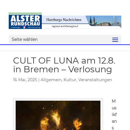
Seite wählen
CULT OF LUNA am 12.8.
in Bremen – Verlosung
16 Mai, 2025
|
Allgemein
,
Kultur
,
Veranstaltungen
M
us
ikf
an
s