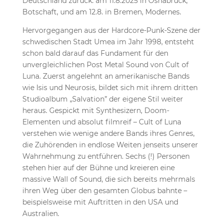
Deutschland zurück: am 11.8.2025 in Osnabrück,
Botschaft, und am 12.8. in Bremen, Modernes.
Hervorgegangen aus der Hardcore-Punk-Szene der
schwedischen Stadt Umea im Jahr 1998, entsteht
schon bald darauf das Fundament für den
unvergleichlichen Post Metal Sound von Cult of
Luna. Zuerst angelehnt an amerikanische Bands
wie Isis und Neurosis, bildet sich mit ihrem dritten
Studioalbum „Salvation” der eigene Stil weiter
heraus. Gespickt mit Synthesizern, Doom-
Elementen und absolut filmreif – Cult of Luna
verstehen wie wenige andere Bands ihres Genres,
die Zuhörenden in endlose Weiten jenseits unserer
Wahrnehmung zu entführen. Sechs (!) Personen
stehen hier auf der Bühne und kreieren eine
massive Wall of Sound, die sich bereits mehrmals
ihren Weg über den gesamten Globus bahnte –
beispielsweise mit Auftritten in den USA und
Australien.