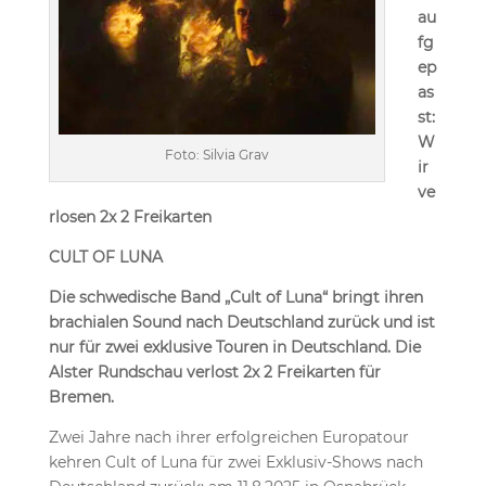
au
fg
ep
as
st:
W
Foto: Silvia Grav
ir
ve
rlosen 2x 2 Freikarten
CULT OF LUNA
Die schwedische Band „Cult of Luna“ bringt ihren
brachialen Sound nach Deutschland zurück und ist
nur für zwei exklusive Touren in Deutschland. Die
Alster Rundschau verlost 2x 2 Freikarten für
Bremen.
Zwei Jahre nach ihrer erfolgreichen Europatour
kehren Cult of Luna für zwei Exklusiv-Shows nach