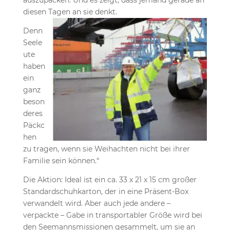
auszupacken. Und es zeigt, dass jemand gerade an
diesen Tagen an sie denkt.
Denn
Seele
ute
haben
ein
ganz
beson
deres
Päckc
hen
zu tragen, wenn sie Weihachten nicht bei ihrer
Familie sein können.“
Die Aktion: Ideal ist ein ca. 33 x 21 x 15 cm großer
Standardschuhkarton, der in eine Präsent-Box
verwandelt wird. Aber auch jede andere –
verpackte – Gabe in transportabler Größe wird bei
den Seemannsmissionen gesammelt, um sie an