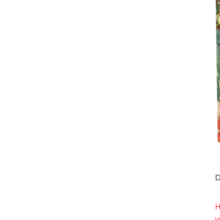
D
H
v