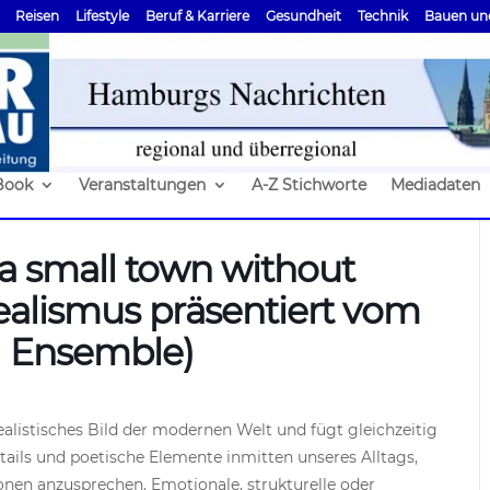
Reisen
Lifestyle
Beruf & Karriere
Gesundheit
Technik
Bauen un
Book
Veranstaltungen
A-Z Stichworte
Mediadaten
f a small town without
alismus präsentiert vom
al Ensemble)
alistisches Bild der modernen Welt und fügt gleichzeitig
tails und poetische Elemente inmitten unseres Alltags,
onen anzusprechen. Emotionale, strukturelle oder