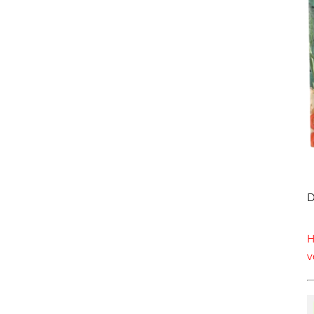
D
H
v