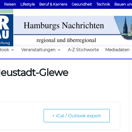
Reisen
Lifestyle
Beruf & Karriere
Gesundheit
Technik
Bauen un
Book
Veranstaltungen
A-Z Stichworte
Mediadaten
Neustadt-Glewe
+ iCal / Outlook export